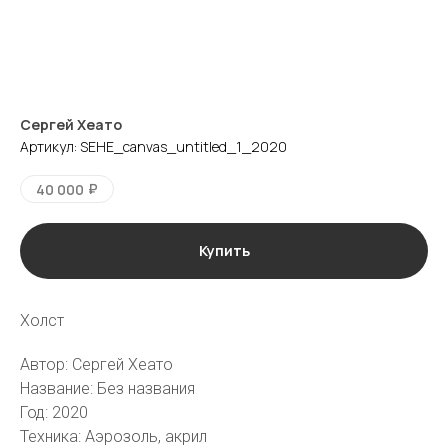
Сергей Хеато
Артикул:
SEHE_canvas_untitled_1_2020
₽
40 000
Купить
Холст
галерея
vk
tg
Автор: Сергей Хеато
Название: Без названия
Москва
Пресня-сити, Ходынская ул., 2,
Год: 2020
Западная башня, 42 этаж, кв.
501
Техника: Аэрозоль, акрил