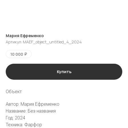
Мария Ефременко
Артикул:
MAEF_object_untitled_4_2024
₽
10 000
Купить
Объект
галерея
vk
tg
Автор: Мария Ефременко
Название: Без названия
Москва
Пресня-сити, Ходынская ул., 2,
Год: 2024
Западная башня, 42 этаж, кв.
501
Техника: Фарфор