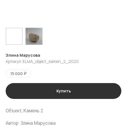
Элина Марусова
Артикул:
ELMA_object_kamen_2_2020
₽
15 000
Купить
галерея
vk
tg
Объект, Камень 2
Автор: Элина Марусова
Москва
Пресня-сити, Ходынская ул., 2,