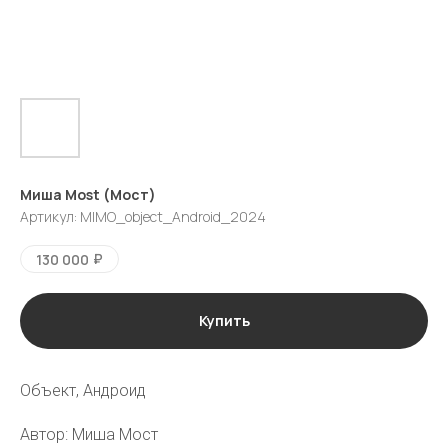
Миша Most (Мост)
Артикул:
MIMO_object_Android_2024
₽
130 000
Купить
галерея
vk
tg
Объект, Андроид
Автор: Миша Мост
Москва
Пресня-сити, Ходынская ул., 2,