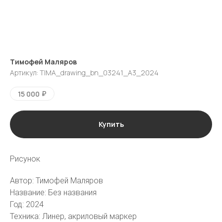
Тимофей Маляров
Артикул:
TIMA_drawing_bn_03241_A3_2024
₽
15 000
Купить
Рисунок
галерея
vk
tg
Автор: Тимофей Маляров
Название: Без названия
Москва
Пресня-сити, Ходынская ул., 2,
Год: 2024
Западная башня, 42 этаж, кв.
501
Техника: Линер, акриловый маркер