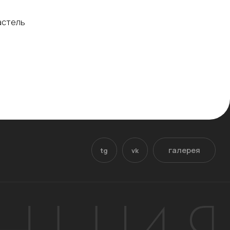
пастель
галерея
tg
vk