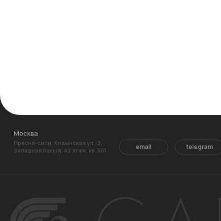
Москва
Пресня-сити, Ходынская ул., 2,
email
telegram
Западная башня, 42 этаж, кв. 501