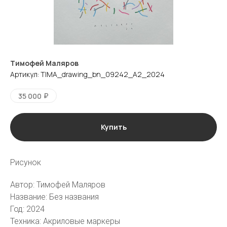
Тимофей Маляров
Артикул:
TIMA_drawing_bn_09242_A2_2024
₽
35 000
Купить
Рисунок
галерея
vk
tg
Автор: Тимофей Маляров
Название: Без названия
Москва
Пресня-сити, Ходынская ул., 2,
Год: 2024
Западная башня, 42 этаж, кв.
501
Техника: Акриловые маркеры