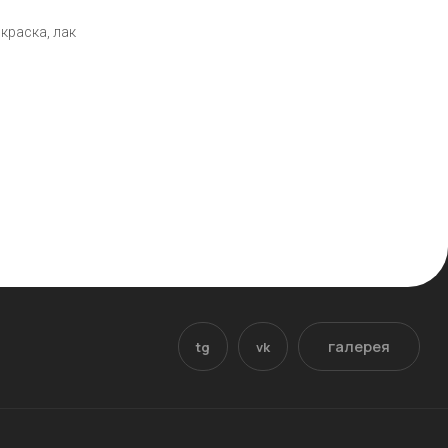
краска, лак
галерея
tg
vk