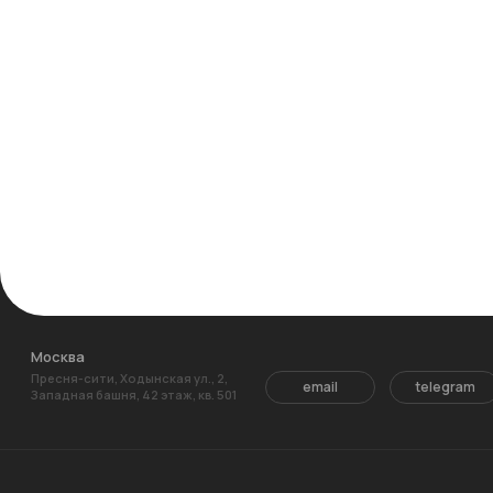
Москва
Пресня-сити, Ходынская ул., 2,
email
telegram
Западная башня, 42 этаж, кв. 501