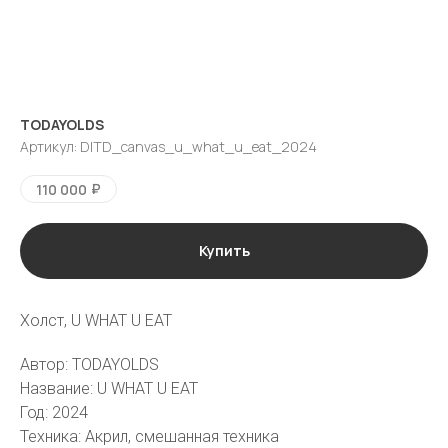
TODAYOLDS
Артикул:
DITD_canvas_u_what_u_eat_2024
₽
110 000
Купить
Холст, U WHAT U EAT
галерея
vk
tg
Автор: TODAYOLDS
Название: U WHAT U EAT
Москва
Пресня-сити, Ходынская ул., 2,
Год: 2024
Западная башня, 42 этаж, кв.
501
Техника: Акрил, смешанная техника