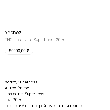
Ynchez
YNCH_canvas_Superboss_2015
90000,00
₽
Купить
галерея
vk
tg
Холст, Superboss
Автор: Ynchez
Название: Superboss
Москва
Пресня-сити, Ходынская ул., 2,
Год: 2015
Западная башня, 42 этаж, кв.
501
Техника: Акрил, спрей, смешанная техника