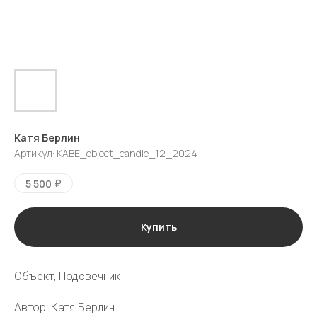
Катя Берлин
Артикул:
KABE_object_candle_12_2024
₽
5 500
Купить
галерея
vk
tg
Объект, Подсвечник
Автор: Катя Берлин
Москва
Пресня-сити, Ходынская ул., 2,