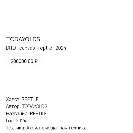
TODAYOLDS
DITD_canvas_reptile_2024
200000,00
₽
Купить
галерея
vk
tg
Холст, REPTILE
Автор: TODAYOLDS
Название: REPTILE
Москва
Пресня-сити, Ходынская ул., 2,
Год: 2024
Западная башня, 42 этаж, кв.
501
Техника: Акрил, смешанная техника