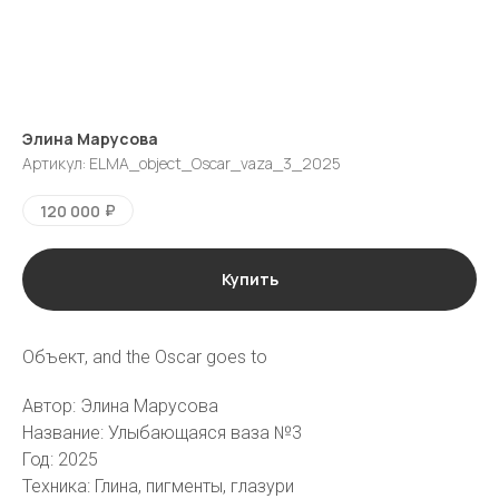
Элина Марусова
Артикул:
ELMA_object_Oscar_vaza_3_2025
₽
120 000
Купить
Объект, and the Oscar goes to
галерея
vk
tg
Автор: Элина Марусова
Название: Улыбающаяся ваза №3
Москва
Пресня-сити, Ходынская ул., 2,
Год: 2025
Западная башня, 42 этаж, кв.
501
Техника: Глина, пигменты, глазури