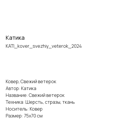
Катика
KATI_kover_svezhiy_veterok_2024
Купить
галерея
vk
tg
Ковер, Cвежий ветерок
Автор: Катика
Название: Cвежий ветерок
Москва
Пресня-сити, Ходынская ул., 2,
Техника: Шерсть, стразы, ткань
Западная башня, 42 этаж, кв.
501
Носитель: Ковер
Размер: 75x70 см
email
telegram